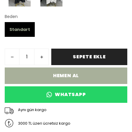
Beden
Standart
SEPETE EKLE
HEMEN AL
WHATSAPP
Aynı gün kargo
3000 TL üzeri ücretsiz kargo