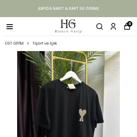
KAPIDA NAKIT & KART ILE ÖDEME
0
ÜST GİYİM
Tişört ve İçlik