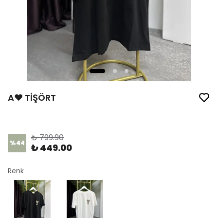
A❤️ TİŞÖRT
Ürün Kodu
:
1220
₺ 799.90
%
44
₺ 449.00
Renk