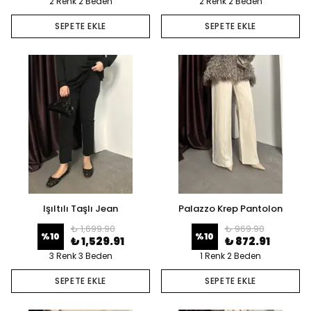
2 Renk 2 Beden
2 Renk 2 Beden
SEPETE EKLE
SEPETE EKLE
Işıltılı Taşlı Jean
Palazzo Krep Pantolon
₺ 1,699.90
₺ 969.90
%
10
%
10
₺ 1,529.91
₺ 872.91
3 Renk 3 Beden
1 Renk 2 Beden
SEPETE EKLE
SEPETE EKLE