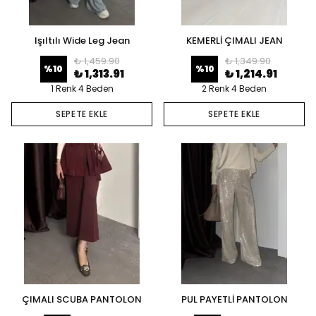
Işıltılı Wide Leg Jean
KEMERLİ ÇIMALI JEAN
₺ 1,459.90
₺ 1,349.90
%
10
%
10
₺ 1,313.91
₺ 1,214.91
1 Renk 4 Beden
2 Renk 4 Beden
SEPETE EKLE
SEPETE EKLE
ÇIMALI SCUBA PANTOLON
PUL PAYETLİ PANTOLON