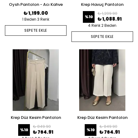
Oysh Pantolon - Acı Kahve
Krep Havuç Pantolon
₺ 1,199.00
₺ 1,209.90
%
10
₺ 1,088.91
1 Beden 3 Renk
4 Renk 2 Beden
SEPETE EKLE
SEPETE EKLE
Krep Düz Kesim Pantolon
Krep Düz Kesim Pantolon
₺ 849.90
₺ 849.90
%
10
%
10
₺ 764.91
₺ 764.91