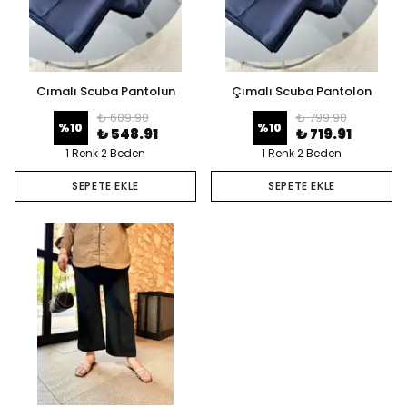
Cımalı Scuba Pantolun
Çımalı Scuba Pantolon
₺ 609.90
₺ 799.90
%
10
%
10
₺ 548.91
₺ 719.91
1 Renk 2 Beden
1 Renk 2 Beden
SEPETE EKLE
SEPETE EKLE