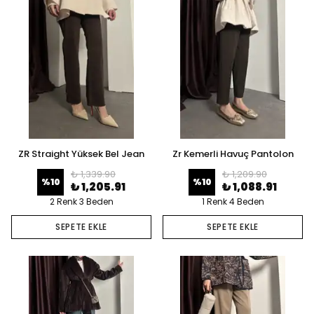
ZR Straight Yüksek Bel Jean
Zr Kemerli Havuç Pantolon
₺ 1,339.90
₺ 1,209.90
%
10
%
10
₺ 1,205.91
₺ 1,088.91
2 Renk 3 Beden
1 Renk 4 Beden
SEPETE EKLE
SEPETE EKLE