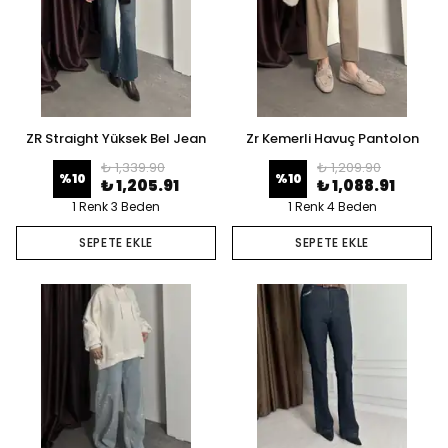
ZR Straight Yüksek Bel Jean
Zr Kemerli Havuç Pantolon
₺ 1,339.90
₺ 1,209.90
%
10
%
10
₺ 1,205.91
₺ 1,088.91
1 Renk 3 Beden
1 Renk 4 Beden
SEPETE EKLE
SEPETE EKLE