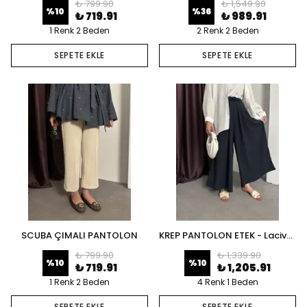
₺ 799.90
₺ 1,549.90
%
10
%
36
₺ 719.91
₺ 989.91
1 Renk 2 Beden
2 Renk 2 Beden
SEPETE EKLE
SEPETE EKLE
SCUBA ÇIMALI PANTOLON
KREP PANTOLON ETEK - Lacivert
₺ 799.90
₺ 1,339.90
%
10
%
10
₺ 719.91
₺ 1,205.91
1 Renk 2 Beden
4 Renk 1 Beden
SEPETE EKLE
SEPETE EKLE