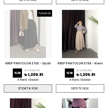
Tükendi
KREP PANTOLON ETEK - Siyah
KREP PANTOLON ETEK - Krem
₺ 1,339.90
₺ 1,339.90
%
10
%
10
₺ 1,205.91
₺ 1,205.91
4 Renk 1 Beden
4 Renk 1 Beden
STOKTA YOK
SEPETE EKLE