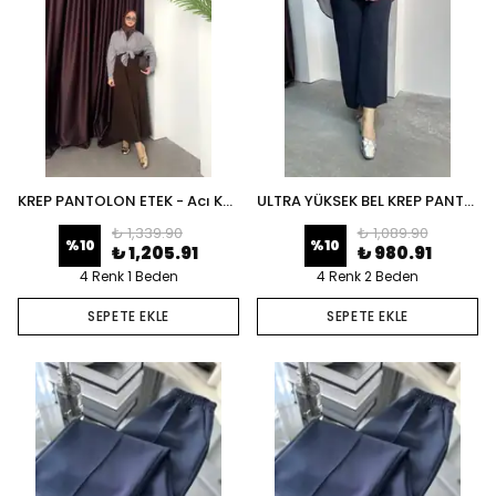
KREP PANTOLON ETEK - Acı Kahve
ULTRA YÜKSEK BEL KREP PANTOLON
₺ 1,339.90
₺ 1,089.90
%
10
%
10
₺ 1,205.91
₺ 980.91
4 Renk 1 Beden
4 Renk 2 Beden
SEPETE EKLE
SEPETE EKLE