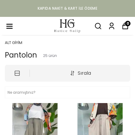
KAPIDA NAKIT & KART ILE ÖDEME
0
ALT GİYİM
Pantolon
25
ürün
Sırala