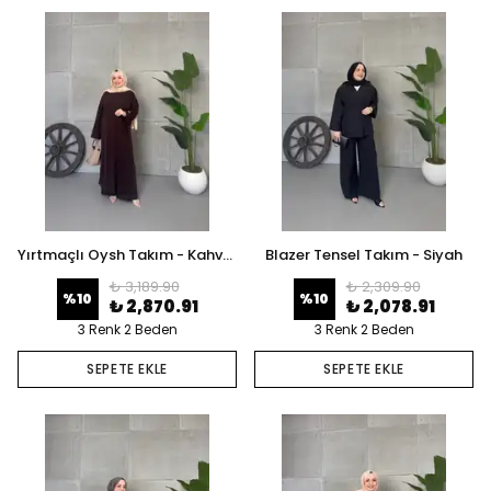
Yırtmaçlı Oysh Takım - Kahverengi
Blazer Tensel Takım - Siyah
₺ 3,189.90
₺ 2,309.90
%
10
%
10
₺ 2,870.91
₺ 2,078.91
3 Renk 2 Beden
3 Renk 2 Beden
SEPETE EKLE
SEPETE EKLE