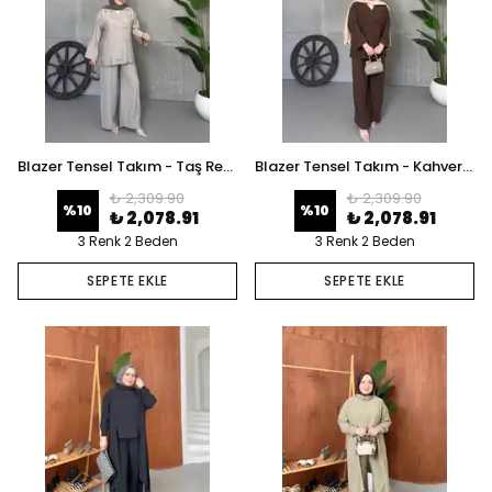
Blazer Tensel Takım - Taş Rengi
Blazer Tensel Takım - Kahverengi
₺ 2,309.90
₺ 2,309.90
%
10
%
10
₺ 2,078.91
₺ 2,078.91
3 Renk 2 Beden
3 Renk 2 Beden
SEPETE EKLE
SEPETE EKLE