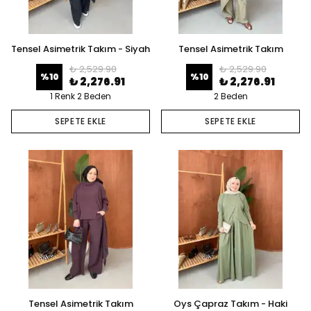
Tensel Asimetrik Takım - Siyah
Tensel Asimetrik Takım
₺ 2,529.90
₺ 2,529.90
%
10
%
10
₺ 2,276.91
₺ 2,276.91
1 Renk 2 Beden
2 Beden
SEPETE EKLE
SEPETE EKLE
Tensel Asimetrik Takım
Oys Çapraz Takım - Haki