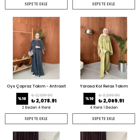
SEPETE EKLE
SEPETE EKLE
Oys Çapraz Takım - Antrasit
Yarasa Kol Relax Takım
₺ 2,309.90
₺ 2,299.90
%
10
%
10
₺ 2,078.91
₺ 2,069.91
2 Beden 4 Renk
4 Renk 1 Beden
SEPETE EKLE
SEPETE EKLE