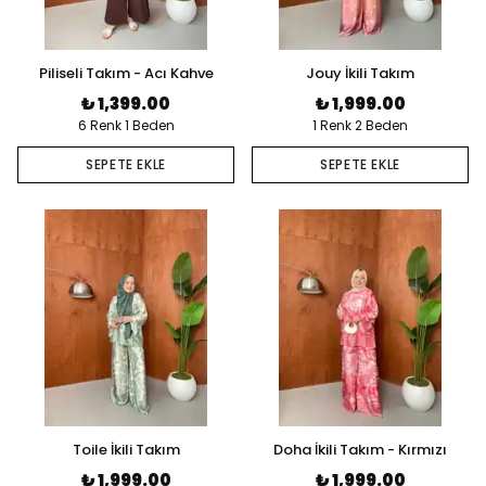
Piliseli Takım - Acı Kahve
Jouy İkili Takım
₺ 1,399.00
₺ 1,999.00
6 Renk 1 Beden
1 Renk 2 Beden
SEPETE EKLE
SEPETE EKLE
Toile İkili Takım
Doha İkili Takım - Kırmızı
₺ 1,999.00
₺ 1,999.00