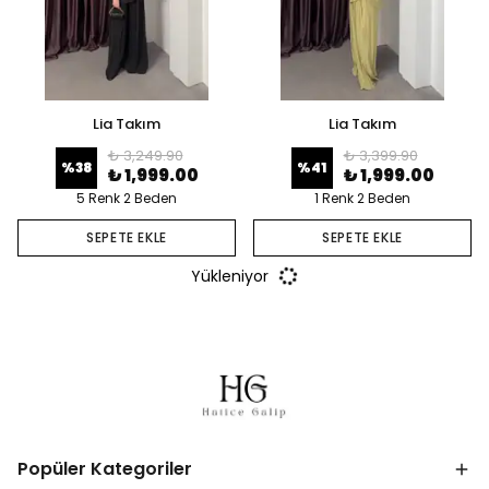
Lia Takım
Lia Takım
₺ 3,249.90
₺ 3,399.90
%
38
%
41
₺ 1,999.00
₺ 1,999.00
5 Renk 2 Beden
1 Renk 2 Beden
SEPETE EKLE
SEPETE EKLE
Yükleniyor
Popüler Kategoriler