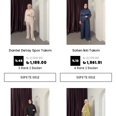
Dantel Detay Spor Takım
Saten İkili Takım
₺ 2,199.90
₺ 2,179.90
%
45
%
10
₺ 1,199.00
₺ 1,961.91
3 Renk 2 Beden
4 Renk 2 Beden
SEPETE EKLE
SEPETE EKLE