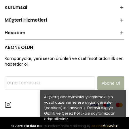
Kurumsal
Müşteri Hizmetleri
Hesabım
ABONE OLUN!
Kampanyalar, yeni sezon ürünleri ve özel fırsatlardan ilk sen
haberdar ol.
Abone Ol
Alışveriş deneyiminizi iyileştirmek için
yasal düzenlemelere uygun çerezler
(cookies) kullanıyoruz. Detaylı bilgiye
Gizlilik ve Çerez Politikası
sayfamızdan
erişebilirsiniz.
Anladım
© 2026
Hatice Galip
.
|
Performance Marketing By
askinboracom
|