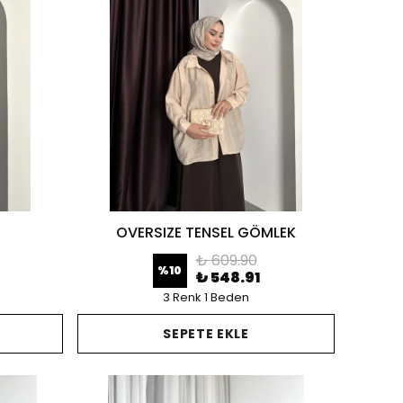
OVERSIZE TENSEL GÖMLEK
₺ 609.90
%
10
₺ 548.91
3 Renk 1 Beden
SEPETE EKLE