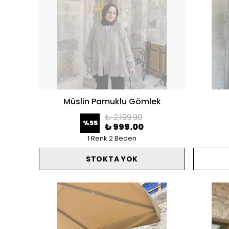
Müslin Pamuklu Gömlek
₺ 2,199.90
%
55
₺ 999.00
1 Renk 2 Beden
STOKTA YOK