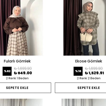
Fularlı Gömlek
Ekose Gömlek
₺ 1,699.90
₺ 1,699.90
%
62
%
10
₺ 649.00
₺ 1,529.91
2 Renk 1 Beden
2 Renk 2 Beden
SEPETE EKLE
SEPETE EKLE