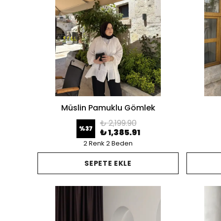
Müslin Pamuklu Gömlek
₺ 2,199.90
%
37
₺ 1,385.91
2 Renk 2 Beden
SEPETE EKLE