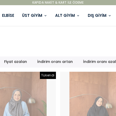
KAPIDA NAKIT & KART ILE ÖDEME
ELBİSE
ÜST GİYİM
ALT GİYİM
DIŞ GİYİM
Fiyat azalan
İndirim oranı artan
İndirim oranı aza
Tükendi