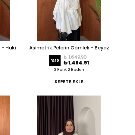
 - Haki
Asimetrik Pelerin Gömlek - Beyaz
₺ 1,649.90
%
10
₺ 1,484.91
3 Renk 2 Beden
SEPETE EKLE