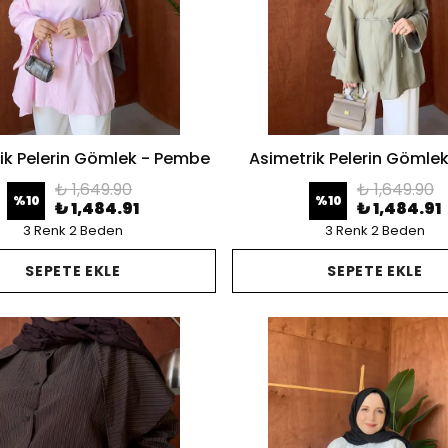
ik Pelerin Gömlek - Pembe
Asimetrik Pelerin Gömlek
₺ 1,649.90
₺ 1,649.90
%
10
%
10
₺ 1,484.91
₺ 1,484.91
3 Renk 2 Beden
3 Renk 2 Beden
SEPETE EKLE
SEPETE EKLE