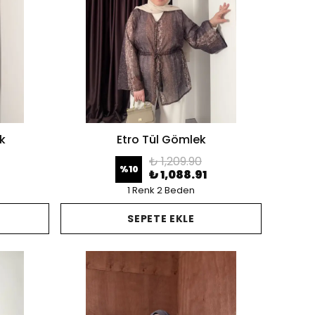
k
Etro Tül Gömlek
₺ 1,209.90
%
10
₺ 1,088.91
1 Renk 2 Beden
SEPETE EKLE