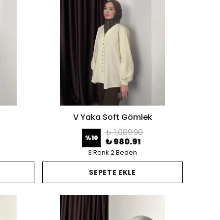
V Yaka Soft Gömlek
₺ 1,089.90
%
10
₺ 980.91
3 Renk 2 Beden
SEPETE EKLE