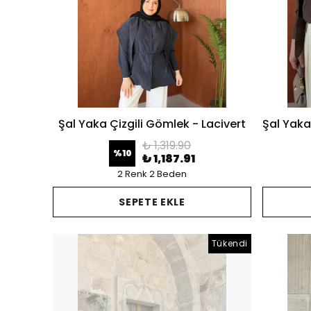
Şal Yaka Çizgili Gömlek - Lacivert
₺ 1,319.90
%
10
₺ 1,187.91
2 Renk 2 Beden
SEPETE EKLE
Tükendi