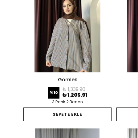
Gömlek
₺ 1,339.90
%
10
₺ 1,205.91
3 Renk 2 Beden
SEPETE EKLE