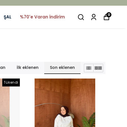
0
ŞAL
%70'e Varan İndirim
lan
İlk eklenen
Son eklenen
Tükendi