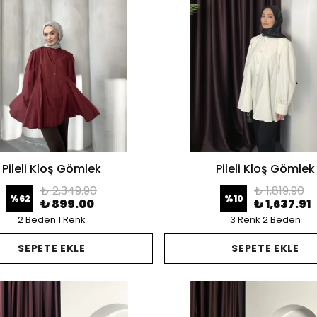
Pileli Kloş Gömlek
Pileli Kloş Gömlek
₺ 2,349.90
₺ 1,819.90
%
62
%
10
₺ 899.00
₺ 1,637.91
2 Beden 1 Renk
3 Renk 2 Beden
SEPETE EKLE
SEPETE EKLE