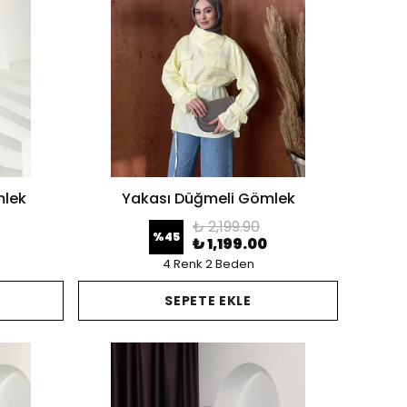
mlek
Yakası Düğmeli Gömlek
₺ 2,199.90
%
45
₺ 1,199.00
4 Renk 2 Beden
SEPETE EKLE