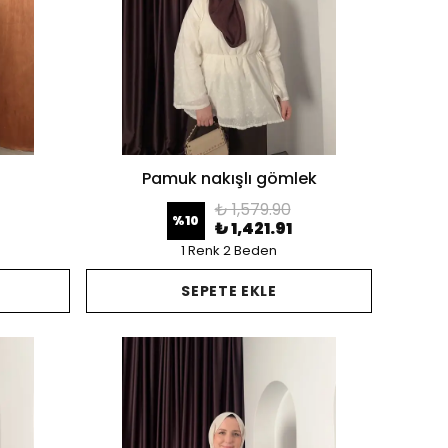
Pamuk nakışlı gömlek
₺ 1,579.90
%
10
₺ 1,421.91
1 Renk 2 Beden
SEPETE EKLE