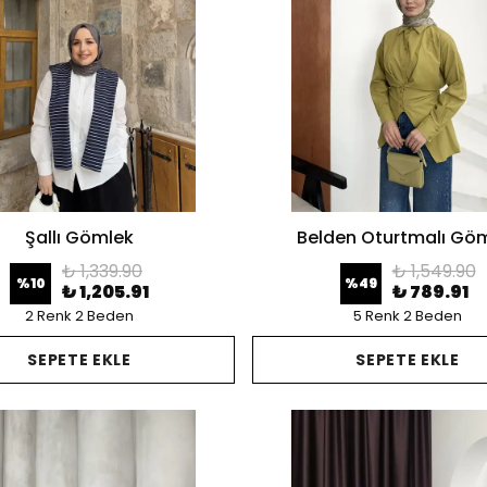
Şallı Gömlek
Belden Oturtmalı Gö
₺ 1,339.90
₺ 1,549.90
%
10
%
49
₺ 1,205.91
₺ 789.91
2 Renk 2 Beden
5 Renk 2 Beden
SEPETE EKLE
SEPETE EKLE