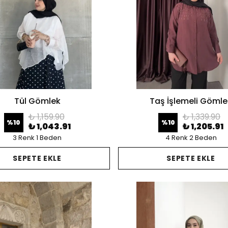
Tül Gömlek
Taş İşlemeli Gömle
₺ 1,159.90
₺ 1,339.90
%
10
%
10
₺ 1,043.91
₺ 1,205.91
3 Renk 1 Beden
4 Renk 2 Beden
SEPETE EKLE
SEPETE EKLE