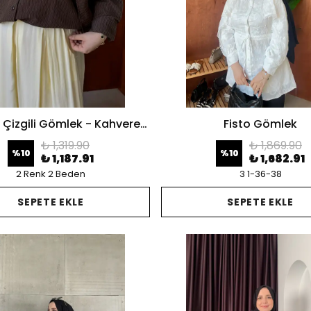
Şal Yaka Çizgili Gömlek - Kahverengi
Fisto Gömlek
₺ 1,319.90
₺ 1,869.90
%
10
%
10
₺ 1,187.91
₺ 1,682.91
2 Renk 2 Beden
3 1-36-38
SEPETE EKLE
SEPETE EKLE