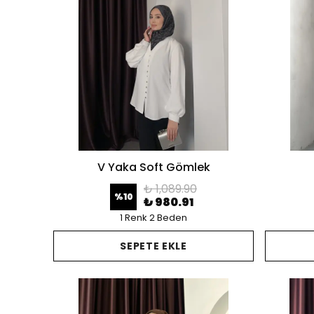
V Yaka Soft Gömlek
₺ 1,089.90
%
10
₺ 980.91
1 Renk 2 Beden
SEPETE EKLE