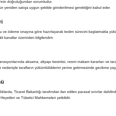
ilerinin doğruluğundan sorumludur.
ün yeniden satışa uygun şekilde gönderilmesi gerektiğini kabul eder.
ri
mu ve ödeme onayına göre hazırlayarak teslim sürecini başlatmakla yükü
i kanallar üzerinden bilgilendirir.
perasyonlarında aksama, altyapı kesintisi, resmi makam kararları ve tara
p nedeniyle tarafların yükümlülüklerini yerine getirmesinde gecikme yaşa
mü
arda, Ticaret Bakanlığı tarafından ilan edilen parasal sınırlar dahilind
Heyetleri ve Tüketici Mahkemeleri yetkilidir.