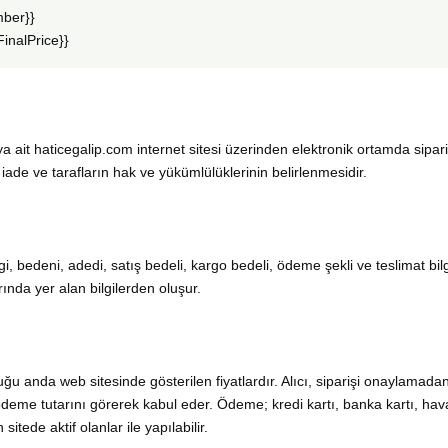
mber}}
FinalPrice}}
a ait haticegalip.com internet sitesi üzerinden elektronik ortamda sipari
iade ve tarafların hak ve yükümlülüklerinin belirlenmesidir.
i, bedeni, adedi, satış bedeli, kargo bedeli, ödeme şekli ve teslimat bilgi
rında yer alan bilgilerden oluşur.
lduğu anda web sitesinde gösterilen fiyatlardır. Alıcı, siparişi onaylamad
eme tutarını görerek kabul eder. Ödeme; kredi kartı, banka kartı, ha
tede aktif olanlar ile yapılabilir.