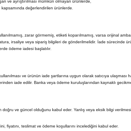
ışan ve ayrıştırılması mümkün olmayan ürünlerde,
ı kapsamında değerlendirilen ürünlerde.
ullanılmamış, zarar görmemiş, etiketi koparılmamış, varsa orijinal amb
tura, irsaliye veya sipariş bilgileri de gönderilmelidir. İade sürecinde ür
erde ödeme iadesi başlatılır.
llanılması ve ürünün iade şartlarına uygun olarak satıcıya ulaşması 
erinden iade edilir. Banka veya ödeme kuruluşlarından kaynaklı gecikme
erin doğru ve güncel olduğunu kabul eder. Yanlış veya eksik bilgi verilmes
ini, fiyatını, teslimat ve ödeme koşullarını incelediğini kabul eder.