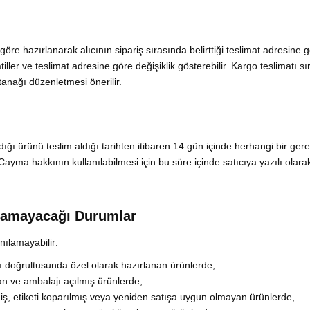
e hazırlanarak alıcının sipariş sırasında belirttiği teslimat adresine gön
iller ve teslimat adresine göre değişiklik gösterebilir. Kargo teslimatı 
utanağı düzenletmesi önerilir.
dığı ürünü teslim aldığı tarihten itibaren 14 gün içinde herhangi bir ge
yma hakkının kullanılabilmesi için bu süre içinde satıcıya yazılı olarak v
ılamayacağı Durumlar
ılamayabilir:
ları doğrultusunda özel olarak hazırlanan ürünlerde,
n ve ambalajı açılmış ürünlerde,
iş, etiketi koparılmış veya yeniden satışa uygun olmayan ürünlerde,