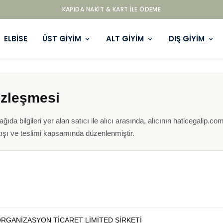
KAPIDA NAKIT & KART ILE ÖDEME
ELBİSE
ÜST GİYİM
ALT GİYİM
DIŞ GİYİM
özleşmesi
da bilgileri yer alan satıcı ile alıcı arasında, alıcının haticegalip.com
atışı ve teslimi kapsamında düzenlenmiştir.
RGANİZASYON TİCARET LİMİTED ŞİRKETİ