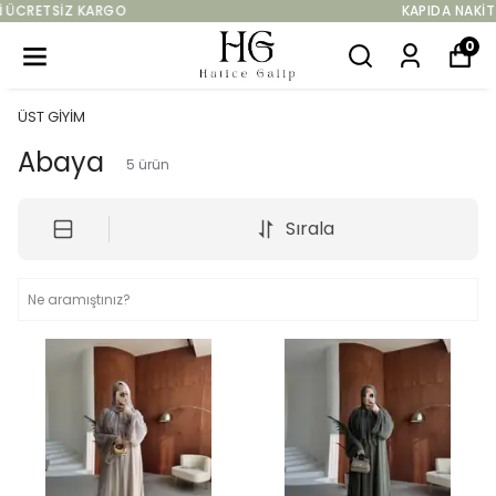
KAPIDA NAKIT & KART ILE ÖDEME
0
ÜST GİYİM
Abaya
5
ürün
Sırala