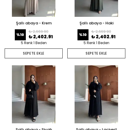
Şallı abaya - Krem
Şallı abaya - Haki
₺ 2,669.90
₺ 2,669.90
%
10
%
10
₺ 2,402.91
₺ 2,402.91
5 Renk 1 Beden
5 Renk 1 Beden
SEPETE EKLE
SEPETE EKLE
Şallı abaya - Siyah
Şallı abaya - Lacivert