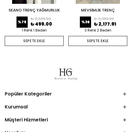
SEANO TRENÇ YAĞMURLUK
MEVSİMLİK TRENÇ
₺ 2,349.90
₺ 3,399.90
%
79
%
36
₺ 499.00
₺ 2,177.91
1 Renk 1 Beden
3 Renk 2 Beden
SEPETE EKLE
SEPETE EKLE
Popüler Kategoriler
Kurumsal
Müşteri Hizmetleri