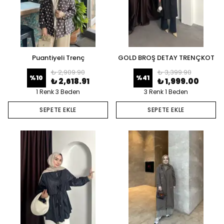
Puantiyeli Trenç
GOLD BROŞ DETAY TRENÇKOT
₺ 2,909.90
₺ 3,399.90
%
10
%
41
₺ 2,618.91
₺ 1,999.00
1 Renk 3 Beden
3 Renk 1 Beden
SEPETE EKLE
SEPETE EKLE