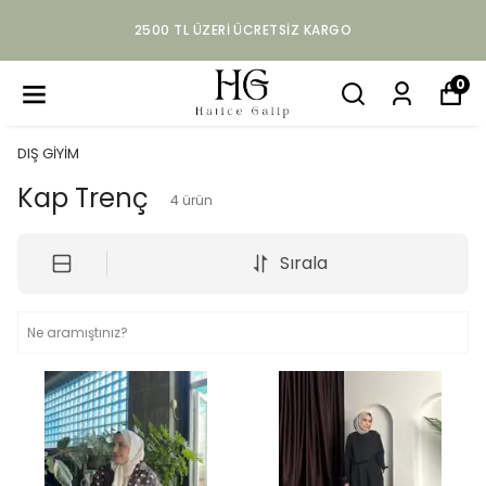
KAPIDA NAKIT & KART ILE ÖDEME
0
DIŞ GİYİM
Kap Trenç
4
ürün
Sırala