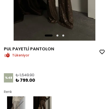
PUL PAYETLİ PANTOLON
Tükeniyor
Ürün Kodu
:
1311-1
₺ 1,549.90
%
48
₺ 799.00
Renk