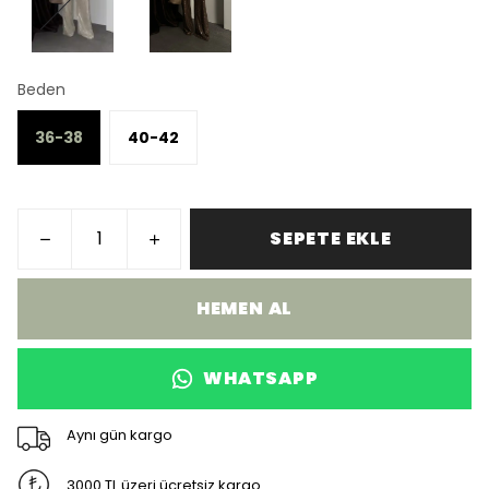
Beden
36-38
40-42
SEPETE EKLE
HEMEN AL
WHATSAPP
Aynı gün kargo
3000 TL üzeri ücretsiz kargo