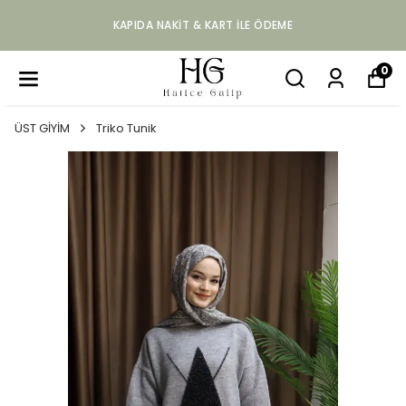
KAPIDA NAKIT & KART ILE ÖDEME
0
ÜST GİYİM
Triko Tunik