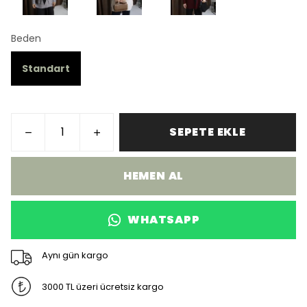
Beden
Standart
SEPETE EKLE
HEMEN AL
WHATSAPP
Aynı gün kargo
3000 TL üzeri ücretsiz kargo