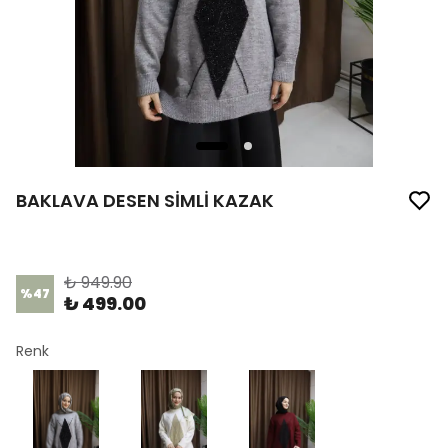
BAKLAVA DESEN SİMLİ KAZAK
Ürün Kodu
:
1139
₺ 949.90
%
47
₺ 499.00
Renk