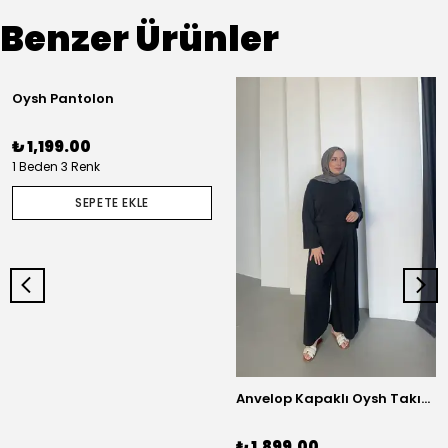
Benzer Ürünler
Oysh Pantolon
₺ 1,199.00
1 Beden 3 Renk
SEPETE EKLE
Anvelop Kapaklı Oysh Takım - Antrasit
₺ 1,899.00