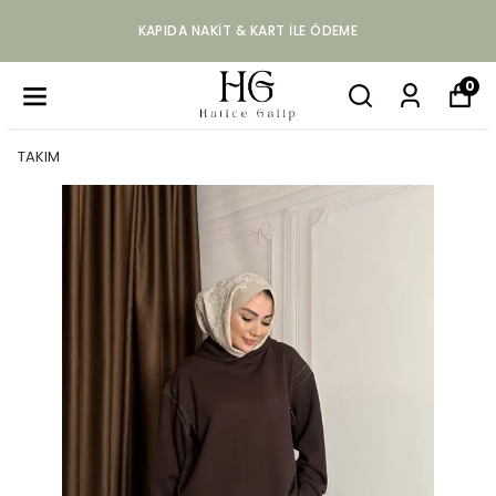
KAPIDA NAKIT & KART ILE ÖDEME
0
TAKIM