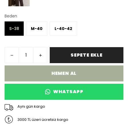
Beden
S-38
M-40
L-40-42
SEPETE EKLE
HEMEN AL
WHATSAPP
Aynı gün kargo
3000 TL üzeri ücretsiz kargo