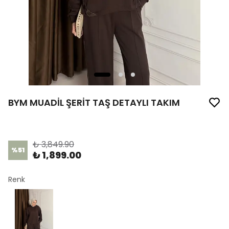
BYM MUADİL ŞERİT TAŞ DETAYLI TAKIM
Ürün Kodu
:
1351-S-38
₺ 3,849.90
%
51
₺ 1,899.00
Renk