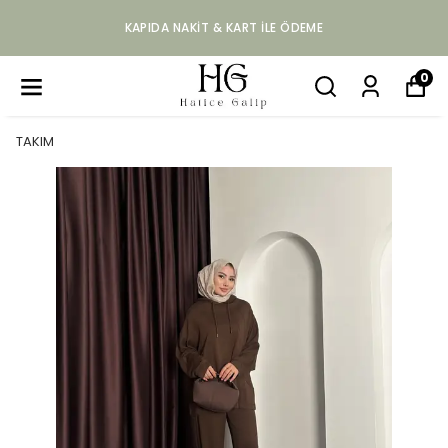
KAPIDA NAKIT & KART ILE ÖDEME
0
TAKIM