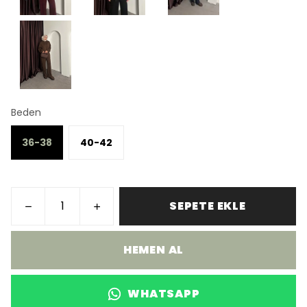
Beden
36-38
40-42
SEPETE EKLE
HEMEN AL
WHATSAPP