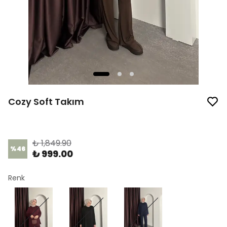
Cozy Soft Takım
Ürün Kodu
:
1395-1
₺ 1,849.90
%
46
₺ 999.00
Renk