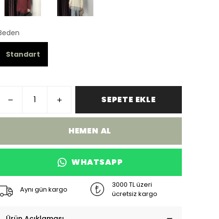
Beden
Standart
SEPETE EKLE
HEMEN AL
WHATSAPP
3000 TL üzeri
Aynı gün kargo
ücretsiz kargo
Ürün Açıklaması