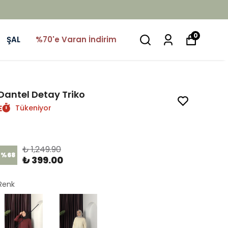
0
ŞAL
%70'e Varan İndirim
Dantel Detay Triko
Tükeniyor
Ürün Kodu
:
1460
₺ 1,249.90
%
68
₺ 399.00
Renk