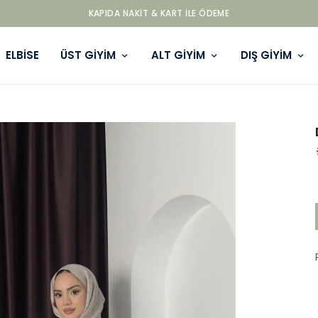
KAPIDA NAKIT & KART ILE ÖDEME
ELBİSE
ÜST GİYİM
ALT GİYİM
DIŞ GİYİM