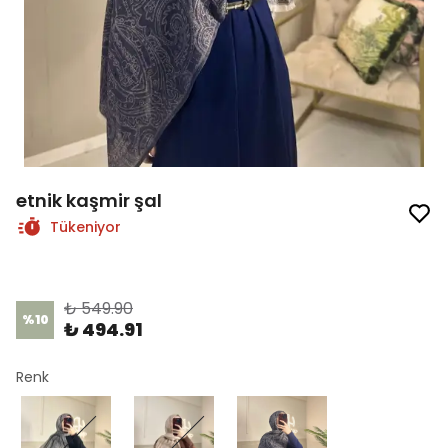
etnik kaşmir şal
Tükeniyor
Ürün Kodu
:
1119
₺ 549.90
%
10
₺ 494.91
Renk