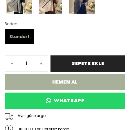
Beden
Standart
SEPETE EKLE
HEMEN AL
WHATSAPP
Aynı gün kargo
3000 TL üzeri ücretsiz kargo