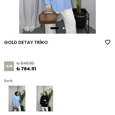
GOLD DETAY TRİKO
Ürün Kodu
:
1190
₺ 849.90
%
10
₺ 764.91
Renk