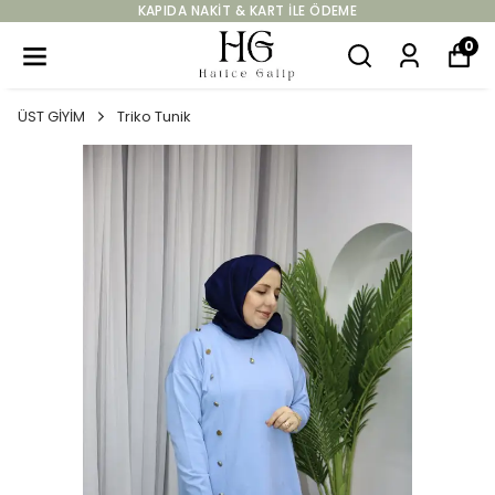
KAPIDA NAKIT & KART ILE ÖDEME
0
ÜST GİYİM
Triko Tunik