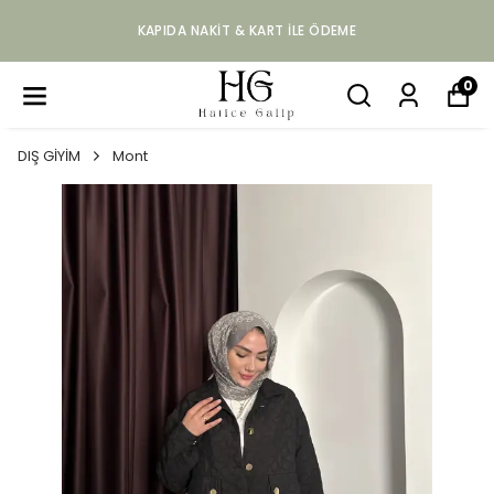
KAPIDA NAKIT & KART ILE ÖDEME
0
DIŞ GİYİM
Mont