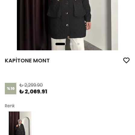
KAPİTONE MONT
Ürün Kodu
:
1322
₺ 2,299.90
%
10
₺ 2,069.91
Renk