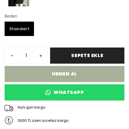
Beden
Standart
SEPETE EKLE
HEMEN AL
WHATSAPP
Aynı gün kargo
3000 TL üzeri ücretsiz kargo