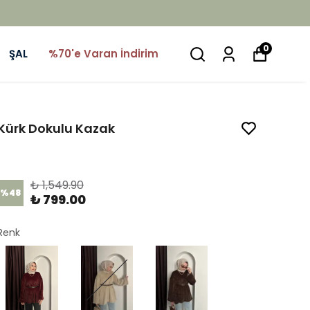
0
ŞAL
%70'e Varan İndirim
Kürk Dokulu Kazak
Ürün Kodu
:
1382-1
₺ 1,549.90
%
48
₺ 799.00
Renk