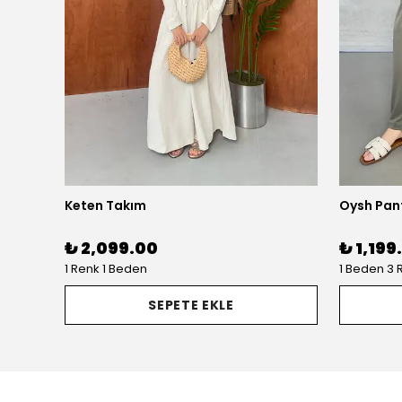
Keten Takım
Oysh Pant
₺ 2,099.00
₺ 1,199
1 Renk 1 Beden
1 Beden 3 
SEPETE EKLE