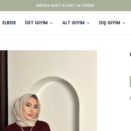
KAPIDA NAKIT & KART ILE ÖDEME
ELBİSE
ÜST GİYİM
ALT GİYİM
DIŞ GİYİM