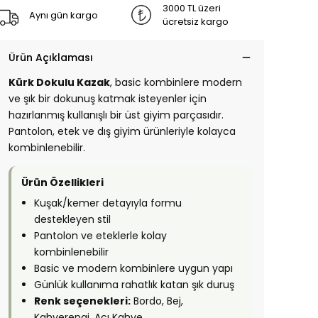
3000 TL üzeri
Aynı gün kargo
ücretsiz kargo
Ürün Açıklaması
Kürk Dokulu Kazak
, basic kombinlere modern
ve şık bir dokunuş katmak isteyenler için
hazırlanmış kullanışlı bir üst giyim parçasıdır.
Pantolon, etek ve dış giyim ürünleriyle kolayca
kombinlenebilir.
Ürün Özellikleri
Kuşak/kemer detayıyla formu
destekleyen stil
Pantolon ve eteklerle kolay
kombinlenebilir
Basic ve modern kombinlere uygun yapı
Günlük kullanıma rahatlık katan şık duruş
Renk seçenekleri:
Bordo, Bej,
Kahverengi, Acı Kahve