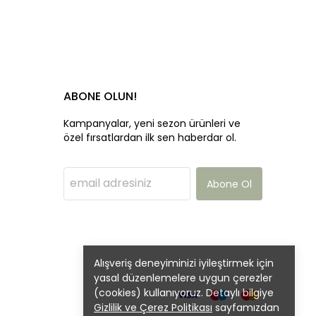
ABONE OLUN!
Kampanyalar, yeni sezon ürünleri ve
özel fırsatlardan ilk sen haberdar ol.
Abone Ol
Alışveriş deneyiminizi iyileştirmek için
yasal düzenlemelere uygun çerezler
(cookies) kullanıyoruz. Detaylı bilgiye
Gizlilik ve Çerez Politikası
sayfamızdan