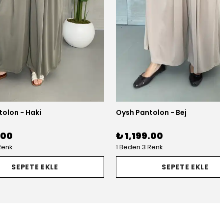
olon - Haki
Oysh Pantolon - Bej
.00
₺ 1,199.00
Renk
1 Beden 3 Renk
SEPETE EKLE
SEPETE EKLE