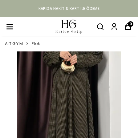
KAPIDA NAKIT & KART ILE ÖDEME
0
ALT GİYİM
Etek