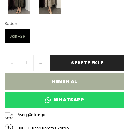
Beden
Jan-36
SEPETE EKLE
HEMEN AL
WHATSAPP
Aynı gün kargo
3000 TL üzeri ücretsiz kargo