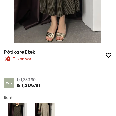
Pötikare Etek
Tükeniyor
Ürün Kodu
:
1470-1-36
₺ 1,339.90
%
10
₺ 1,205.91
Renk