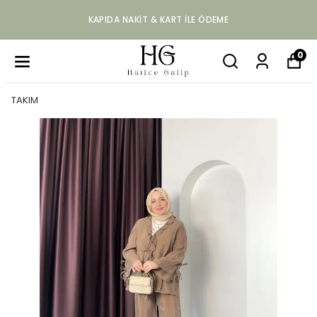
KAPIDA NAKIT & KART ILE ÖDEME
0
TAKIM