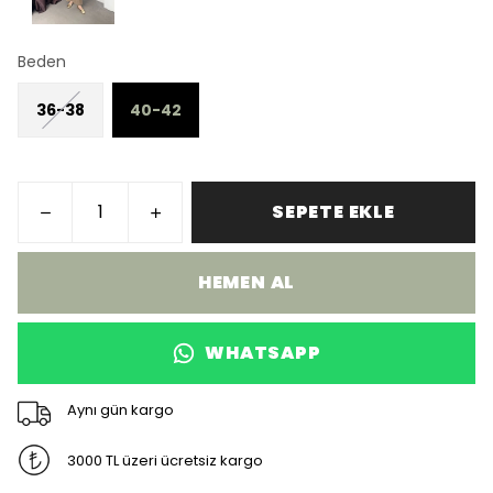
Beden
36-38
40-42
SEPETE EKLE
HEMEN AL
WHATSAPP
Aynı gün kargo
3000 TL üzeri ücretsiz kargo