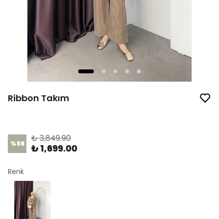
Ribbon Takım
Ürün Kodu
:
1436-2
₺ 3,849.90
%
56
₺ 1,699.00
Renk