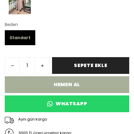
Beden
Standart
SEPETE EKLE
HEMEN AL
WHATSAPP
Aynı gün kargo
3000 TL üzeri ücretsiz kargo