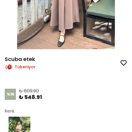
Scuba etek
Tükeniyor
Ürün Kodu
:
1073
₺ 609.90
%
10
₺ 548.91
Renk