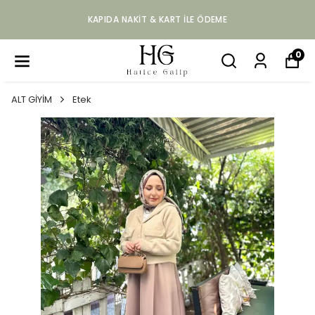
KAPIDA NAKIT & KART ILE ÖDEME
0
ALT GİYİM
Etek