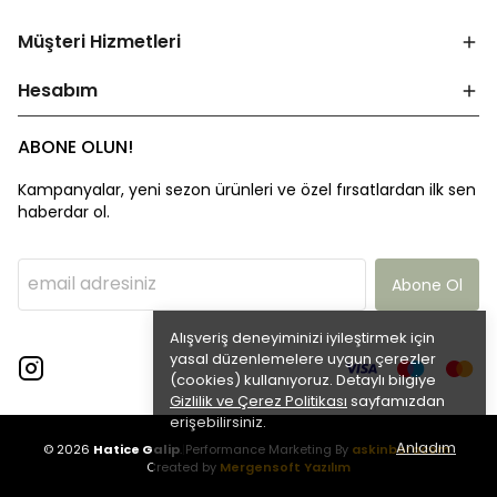
Müşteri Hizmetleri
Hesabım
ABONE OLUN!
Kampanyalar, yeni sezon ürünleri ve özel fırsatlardan ilk sen
haberdar ol.
Abone Ol
Alışveriş deneyiminizi iyileştirmek için
yasal düzenlemelere uygun çerezler
(cookies) kullanıyoruz. Detaylı bilgiye
Gizlilik ve Çerez Politikası
sayfamızdan
erişebilirsiniz.
Anladım
© 2026
Hatice Galip
.
|
Performance Marketing By
askinboracom
|
Created by
Mergensoft Yazılım