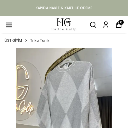
KAPIDA NAKIT & KART ILE ÖDEME
0
ÜST GİYİM
Triko Tunik