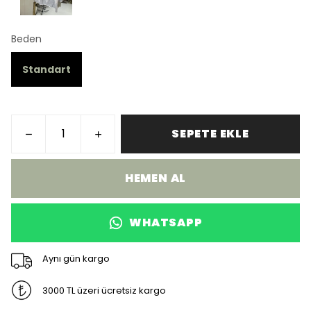
Beden
Standart
SEPETE EKLE
HEMEN AL
WHATSAPP
Aynı gün kargo
3000 TL üzeri ücretsiz kargo