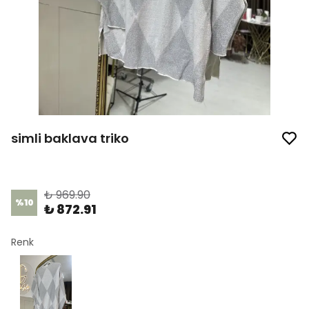
simli baklava triko
Ürün Kodu
:
1123
₺ 969.90
%
10
₺ 872.91
Renk