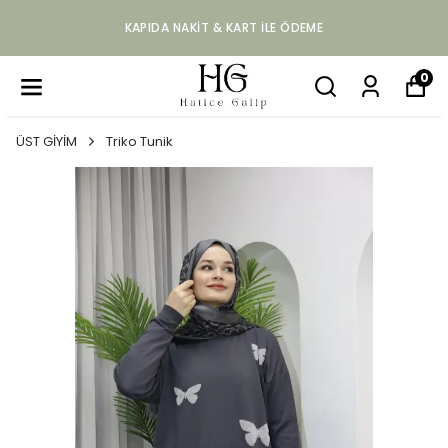
KAPIDA NAKIT & KART ILE ÖDEME
0
ÜST GİYİM
Triko Tunik