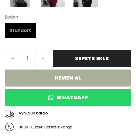
Beden
Standart
SEPETE EKLE
HEMEN AL
WHATSAPP
Aynı gün kargo
3000 TL üzeri ücretsiz kargo