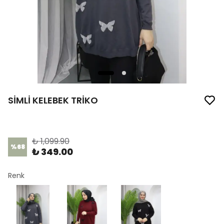
SİMLİ KELEBEK TRİKO
Ürün Kodu
:
1172
₺ 1,099.90
%
68
₺ 349.00
Renk