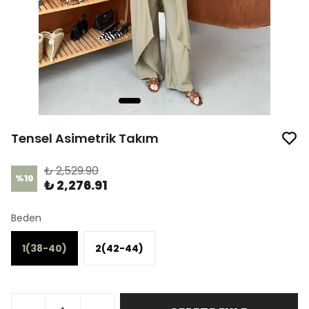
Tensel Asimetrik Takım
₺ 2,529.90
%
10
₺ 2,276.91
Beden
1(38-40)
2(42-44)