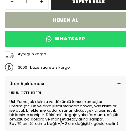
SEPETE EKLE
HEMEN AL
WHATSAPP
Aynı gün kargo
3000 TL üzeri ücretsiz kargo
Ürün Açıklaması
ÜRÜN ÖZELLİKLERİ:
Üst: Yumuşak dokulu ve dökümlü tensel kumaştan
üretilmiştir. Ön ve arka kısmı standart boyda, yan kısımları
ise ayak bileklerine kadar uzanan dikkat çekici asimetrik
bir kesime sahiptir. Dökümlü degaje yaka formuna, düşük
omuzlu bol kollara ve manşet detaylarına sahiptir.
Boy 75 cm (üretime bağlı +/- 2 cm değişiklik gösterebilir.)