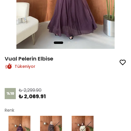
Vual Pelerin Elbise
Tükeniyor
Ürün Kodu
:
1525-1
₺ 2,299.90
%
10
₺ 2,069.91
Renk