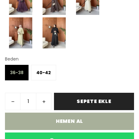
Beden
36-38
40-42
SEPETE EKLE
HEMEN AL