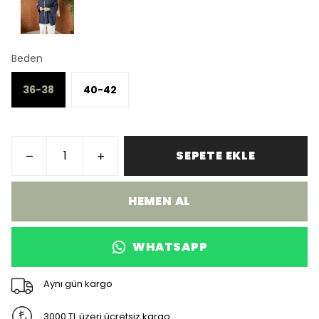
Beden
36-38
40-42
SEPETE EKLE
HEMEN AL
WHATSAPP
Aynı gün kargo
3000 TL üzeri ücretsiz kargo