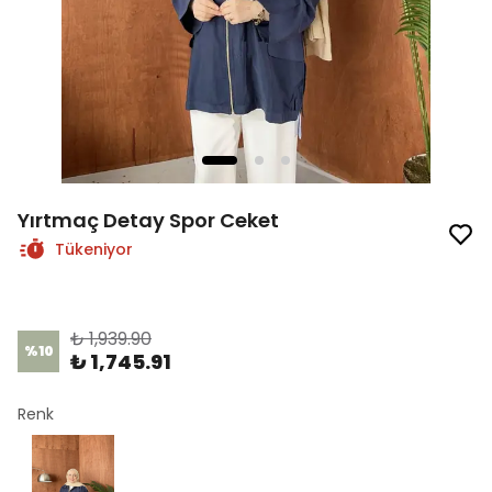
Yırtmaç Detay Spor Ceket
Tükeniyor
Ürün Kodu
:
1522-1
₺ 1,939.90
%
10
₺ 1,745.91
Renk